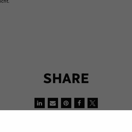
icht.
S
H
A
R
E