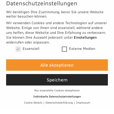
Datenschutzeinstellungen
Wir benötigen Ihre Zustimmung, bevor Sie unsere Website
weiter besuchen können.
Wir verwenden Cookies und andere Technologien auf unserer
Website. Einige von ihnen sind essenziell, während andere
uns helfen, diese Website und Ihre Erfahrung zu verbessern.
Sie können Ihre Auswahl jederzeit unter
Einstellungen
widerrufen oder anpassen.
NORMEN...
Datenschutzeinstellungen
Essenziell
Externe Medien
behindern nicht, sie helfen! Wir sind Mitglied des
Architekten- und Ingenieurvereins Frankfurt, des
Alle akzeptieren
DGNB (Gesellschaft für nachhaltiges Bauen) sowie
des bundesweiten Planungsverbands V.A.P. (Value
Speichern
Added Planning). Wir arbeiten mit netzbasierten
Projektdatenräumen sowie mit unserer Project-
Nur essenzielle Cookies akzeptieren
Centre-Strategie als ein Qualitätssicherungsprozess,
Individuelle Datenschutzeinstellungen
der sämtliche Phasen und Schritte eines Bauprojekts
umfasst. Zudem verfügen wir über Zertifikate gemäß
Cookie-Details
Datenschutzerklärung
Impressum
Datenschutzeinstellungen
QM-System ISO 9001 (Dekra) sowie dem Auditing