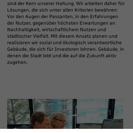
sind der Kern unserer Haltung. Wir arbeiten daher für
Lösungen, die sich unter allen Kriterien bewähren:
Vor den Augen der Passanten, in den Erfahrungen
der Nutzer, gegenüber höchsten Erwartungen an
Nachhaltigkeit, wirtschaftlichem Nutzen und
städtischer Vielfalt. Mit diesem Ansatz planen und
realisieren wir sozial und ökologisch verantwortliche
Gebäude, die sich für Investoren lohnen. Gebäude, in
denen die Stadt lebt und die auf die Zukunft aktiv
zugehen.