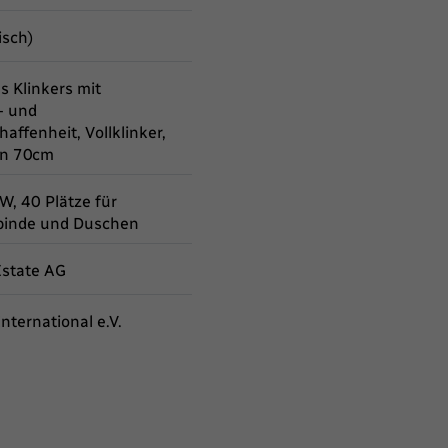
isch)
s Klinkers mit
- und
affenheit, Vollklinker,
on 70cm
W, 40 Plätze für
Spinde und Duschen
Estate AG
nternational e.V.