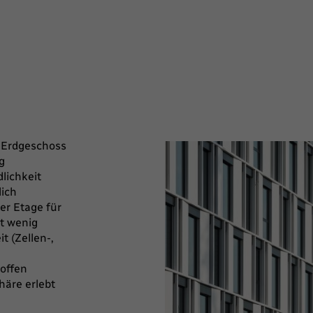
 Erdgeschoss
g
lichkeit
lich
er Etage für
it wenig
 (Zellen-,
offen
häre erlebt