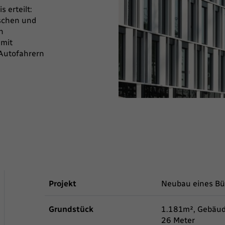
 erteilt:
uschen und
n
amit
 Autofahrern
Projekt
Neubau eines B
Grundstück
1.181m², Gebäud
26 Meter